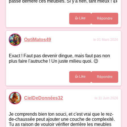
passe derrière ces meubles. Si y'a rien, tant mieux ! 👍
👍 Like
Répondre
OptiMatos49
le 01 Mars 2026
Exact ! Faut pas devenir dingue, mais faut pas non
plus faire l'autruche ! Un juste milieu quoi. 😉
👍 Like
Répondre
CielDeDonnées32
le 11 Juin 2026
Je comprends bien ton souci, et c'est vrai que le rez-
de-chaussée peut ajouter une couche de complexité.
Tu as raison de vouloir vérifier derrière les meubles